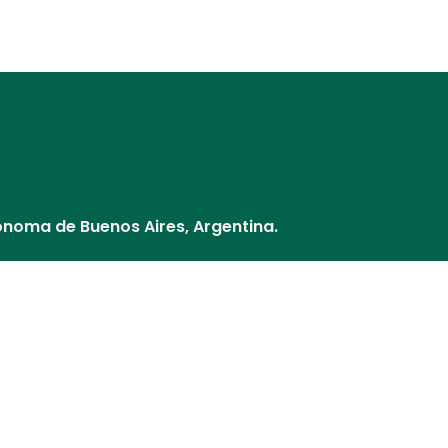
Distribuidores
Nuestros Socios
¿Cómo pago?
Cultivos y V
ónoma de Buenos Aires, Argentina.