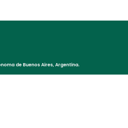
Distribuidores
Nuestros Socios
¿Cómo pago?
Cultivos y V
ónoma de Buenos Aires, Argentina.