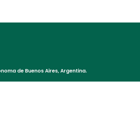
Distribuidores
Nuestros Socios
¿Cómo pago?
Cultivos y V
ónoma de Buenos Aires, Argentina.