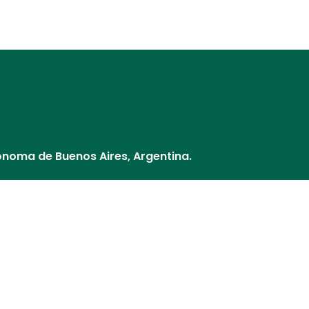
Distribuidores
Nuestros Socios
¿Cómo pago?
Cultivos y V
ónoma de Buenos Aires, Argentina.