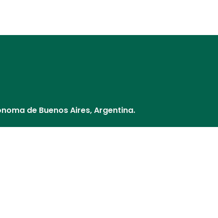
Distribuidores
Nuestros Socios
¿Cómo pago?
Cultivos y V
ónoma de Buenos Aires, Argentina.