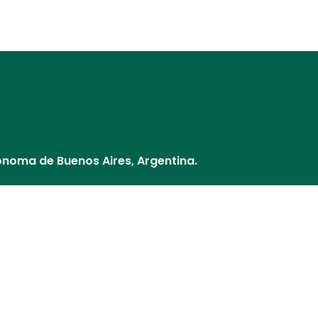
Distribuidores
Nuestros Socios
¿Cómo pago?
Cultivos y V
ónoma de Buenos Aires, Argentina.