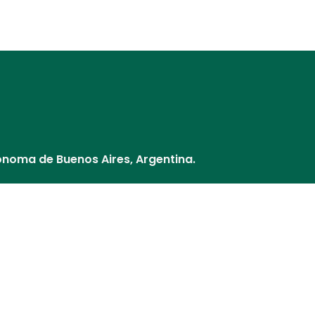
Distribuidores
Nuestros Socios
¿Cómo pago?
Cultivos y V
ónoma de Buenos Aires, Argentina.