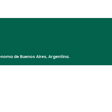
Distribuidores
Nuestros Socios
¿Cómo pago?
Cultivos y V
ónoma de Buenos Aires, Argentina.