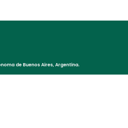
Distribuidores
Nuestros Socios
¿Cómo pago?
Cultivos y V
ónoma de Buenos Aires, Argentina.