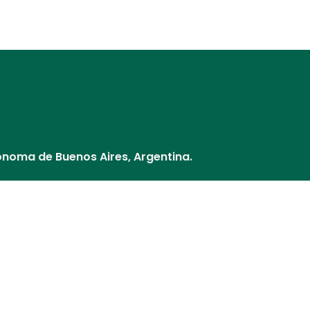
Distribuidores
Nuestros Socios
¿Cómo pago?
Cultivos y V
ónoma de Buenos Aires, Argentina.