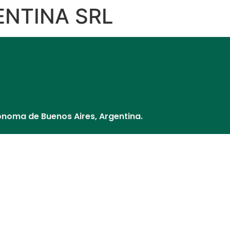
NTINA SRL
Distribuidores
Nuestros Socios
¿Cómo pago?
Cultivos y V
ónoma de Buenos Aires, Argentina.