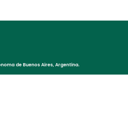
Distribuidores
Nuestros Socios
¿Cómo pago?
Cultivos y V
ónoma de Buenos Aires, Argentina.