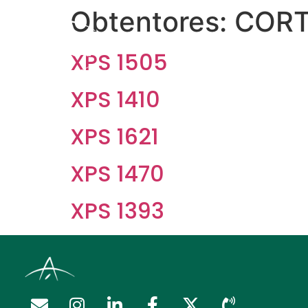
Obtentores:
COR
Regalía Extendida
XPS 1505
XPS 1410
XPS 1621
XPS 1470
XPS 1393